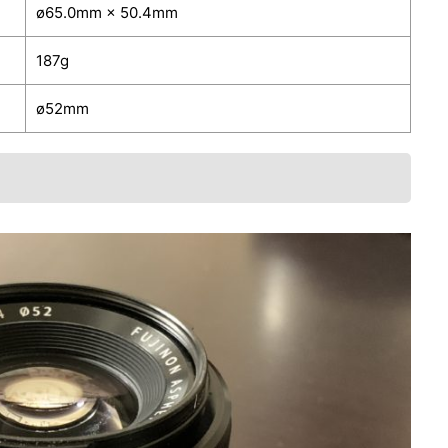
ø65.0mm × 50.4mm
187g
ø52mm