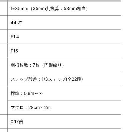
f=35mm（35mm判換算：53mm相当）
44.2°
F1.4
F16
羽根枚数：7枚（円形絞り）
ステップ段差：1/3ステップ(全22段)
標準：0.8m～∞
マクロ：28cm～2m
0.17倍