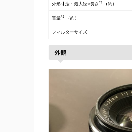
*1
外形寸法：最大径×長さ
（約）
*2
質量
（約）
フィルターサイズ
外観