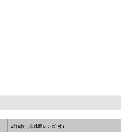
6群8枚（非球面レンズ1枚）