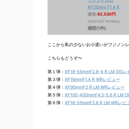
フジフイルム
XF35mm F1.4 R
価格:
62,530円
(2020/10/27 18:25時点)
感想(1件)
ここから私の少ないお小遣いがフジノン
こちらもどうぞ〜
第１弾：
XF18-55mmF2.8-4 R LM OI
第３弾：
XF16mmF1.4 R WRレビュー
第４弾：
XF90mmF2 R LM WRレビュー
第５弾：
XF100-400mmF4.5-5.6 R LM
第６弾：
XF16-55mmF2.8 R LM WRレ