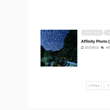
Affinity Photo
Ap
Affinity Ph
2021/9/23
Aff
« Prev
1