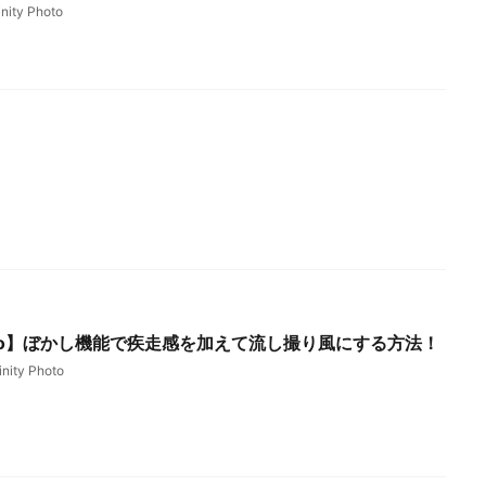
inity Photo
 Photo】ぼかし機能で疾走感を加えて流し撮り風にする方法！
inity Photo