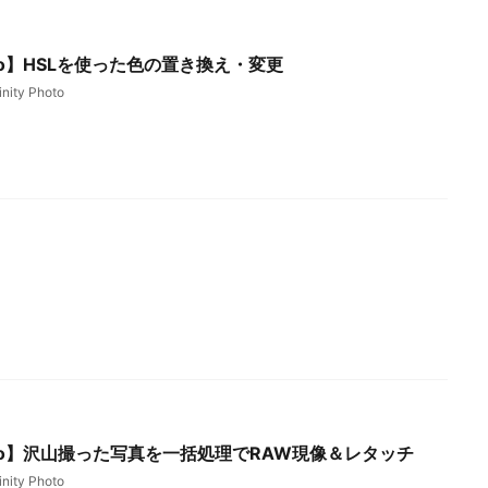
 Photo】HSLを使った色の置き換え・変更
inity Photo
 Photo】沢山撮った写真を一括処理でRAW現像＆レタッチ
inity Photo