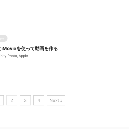
ple
otoとiMovieを使って動画を作る
inity Photo
,
Apple
2
3
4
Next »