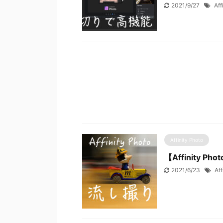
2021/9/27
Aff
Affinity Photo
【Affinity
2021/6/23
Aff