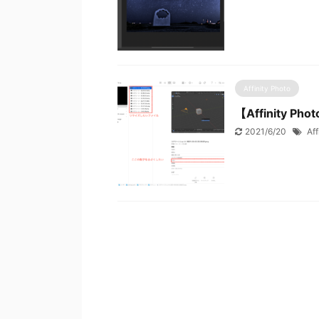
Affinity Photo
【Affinity
2021/6/20
Aff