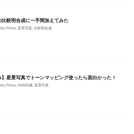
Photoの比較明合成に一手間加えてみた
nity Photo
,
星景写真
,
比較明合成
 Photo】星景写真でトーンマッピング使ったら面白かった！
nity Photo
,
RAW現像
,
星景写真