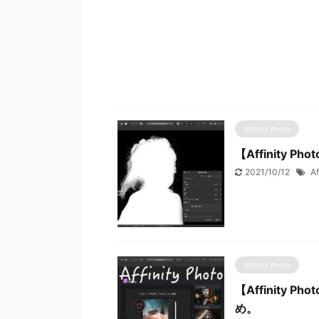
Affinity Photo
【Affinity
2021/10/12
Af
Affinity Photo
【Affinity
め。