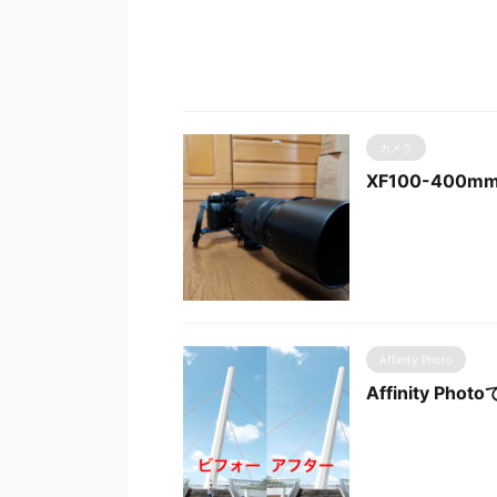
カメラ
XF100-400mm
Affinity Photo
Affinity P