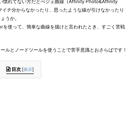
れてない方だとぺジェ曲線（Affinity Photo&Affinity
がイマイチ分からなかったり、思ったような線が引けなかったり
しょうか。
ratorを使って、簡単な曲線を描けと言われたとき、すごく苦戦
ツールとノードツールを使うことで苦手意識とおさらばです！
目次
[
表示
]