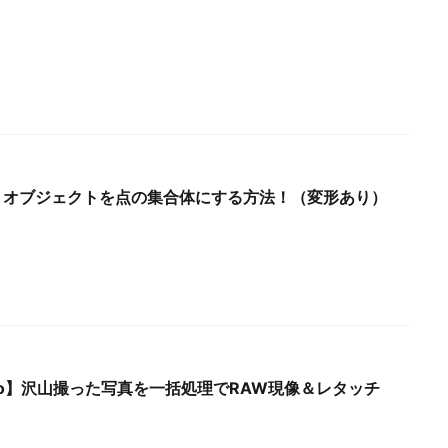
3.0】オブジェクトを点の集合体にする方法！（変形あり）
 Photo】沢山撮った写真を一括処理でRAW現像＆レタッチ