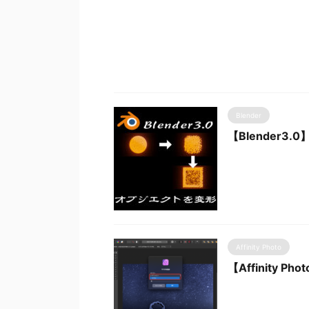
Blender
【Blender
Affinity Photo
【Affinity