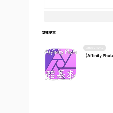
関連記事
Affinity Photo
【Affinity