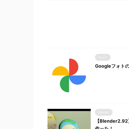
カメラ
Googleフォ
Blender
【Blender
作った！