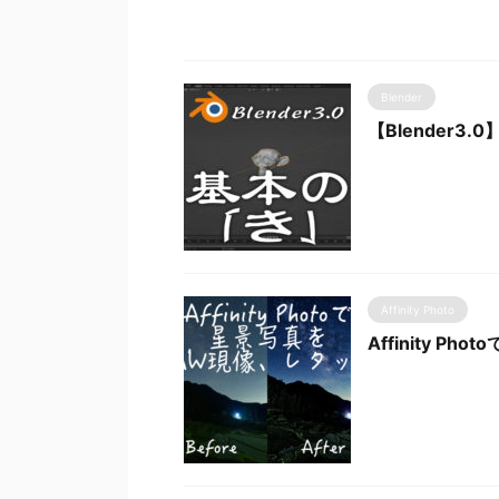
Blender
【Blender
Affinity Photo
Affinity P