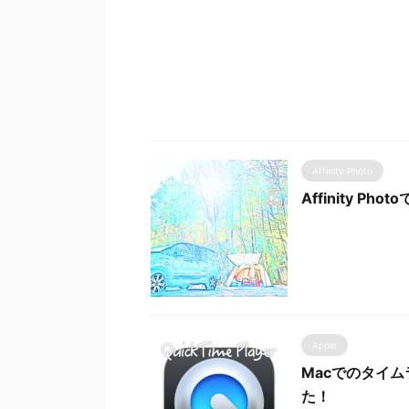
Affinity Photo
Affinity P
Apple
Macでのタイムラ
た！