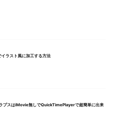
hotoでイラスト風に加工する方法
プスはiMovie無しでQuickTimePlayerで超簡単に出来